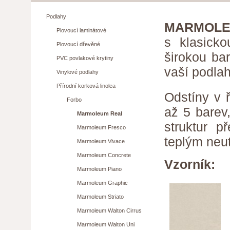
Podlahy
MARMOL
Plovoucí laminátové
s klasick
Plovoucí dřevěné
širokou ba
PVC povlakové krytiny
vaší podlah
Vinylové podlahy
Přírodní korková linolea
Odstíny v
Forbo
až 5 barev
Marmoleum Real
struktur p
Marmoleum Fresco
teplým neu
Marmoleum Vivace
Marmoleum Concrete
Vzorník:
Marmoleum Piano
Marmoleum Graphic
Marmoleum Striato
Marmoleum Walton Cirrus
Marmoleum Walton Uni