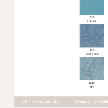
3238
Laguna
3055
Fresco blue
3219
Spa
© P. I. Parket, 2008 - 2026
Webdesign - VIKTORI