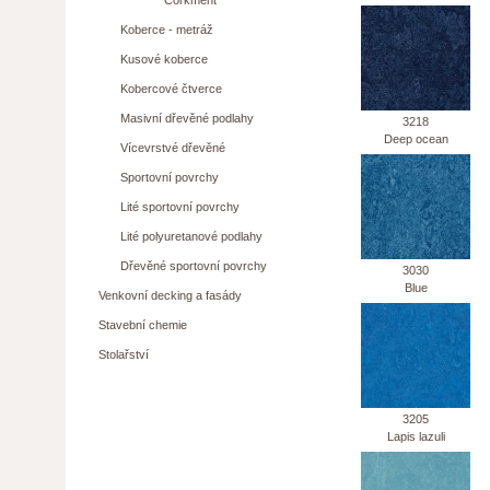
Corkment
Koberce - metráž
Kusové koberce
Kobercové čtverce
Masivní dřevěné podlahy
3218
Deep ocean
Vícevrstvé dřevěné
Sportovní povrchy
Lité sportovní povrchy
Lité polyuretanové podlahy
Dřevěné sportovní povrchy
3030
Blue
Venkovní decking a fasády
Stavební chemie
Stolařství
3205
Lapis lazuli