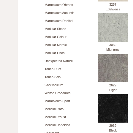
3257
Marmoleum Ohmex
Edelweiss
Marmoleum Acoustic
Marmoleum Decibel
Modular Shade
Modular Colour
Modular Marble
3032
Mist grey
Modular Lines
Unexpected Nature
Touch Duet
Touch Solo
Corklinoleum
2629
Eiger
Walton Crocodiles
Marmoleum Sport
Mendini Plato
Mendini Proust
Mendini Harlekino
2939
Black